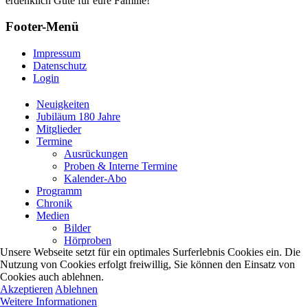
erdenklich Gute für eure Familie!
Footer-Menü
Impressum
Datenschutz
Login
Neuigkeiten
Jubiläum 180 Jahre
Mitglieder
Termine
Ausrückungen
Proben & Interne Termine
Kalender-Abo
Programm
Chronik
Medien
Bilder
Hörproben
Unsere Webseite setzt für ein optimales Surferlebnis Cookies ein. Die
Nutzung von Cookies erfolgt freiwillig, Sie können den Einsatz von
Cookies auch ablehnen.
Akzeptieren
Ablehnen
Weitere Informationen