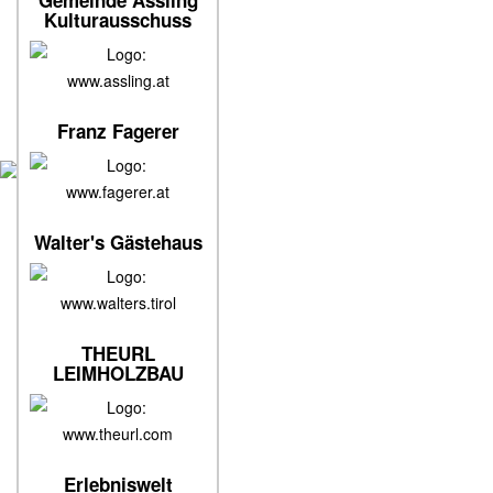
Gemeinde Assling
Kulturausschuss
www.assling.at
Franz Fagerer
www.fagerer.at
Walter's Gästehaus
www.walters.tirol
THEURL
LEIMHOLZBAU
www.theurl.com
Erlebniswelt