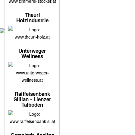
www.zimmerei-stocker.at
Theurl
Holzindustrie
www.theurl-holz.at
Unterweger
Wellness
www.unterweger-
wellness.at
Raiffeisenbank
Sillian - Lienzer
Talboden
www.raiffeisenbank-sl.at