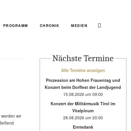
PROGRAMM
CHRONIK
MEDIEN
Nächste Termine
Alle Termine anzeigen
Prozession am Hohen Frauentag und
Konzert beim Dorffest der Landjugend
15.08.2026
um
09:00
Konzert der Militärmusik Tirol im
Vitalpinum
i werden wir
28.08.2026
um
20:00
ließend
Erntedank