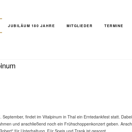
JUBILÄUM 180 JAHRE
MITGLIEDER
TERMINE
pinum
eptember, findet im Vitalpinum in Thal ein Erntedankfest statt. Dabe
ahmen und anschließend noch ein Frühschoppenkonzert geben. Ansch
bert" für Unterhaltung. Für Speis und Trank ist gesorgt.